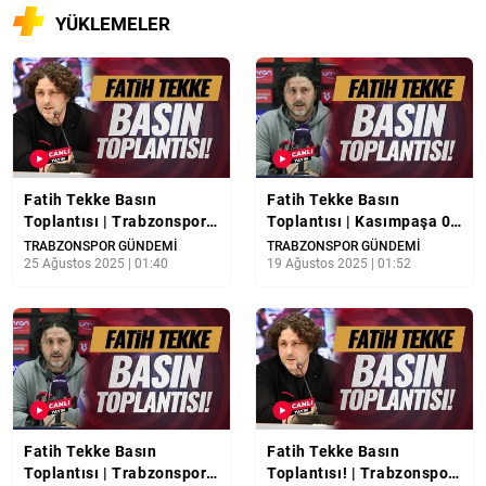
YÜKLEMELER
Fatih Tekke Basın
Fatih Tekke Basın
Toplantısı | Trabzonspor
Toplantısı | Kasımpaşa 0 -
1-0 Antalyaspor | CANLI
1 Trabzonspor | CANLI
TRABZONSPOR GÜNDEMİ
TRABZONSPOR GÜNDEMİ
YAYIN
25 Ağustos 2025 | 01:40
YAYIN
19 Ağustos 2025 | 01:52
Fatih Tekke Basın
Fatih Tekke Basın
Toplantısı | Trabzonspor
Toplantısı! | Trabzonspor