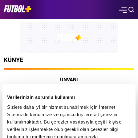
KÜNYE
UNVANI
TURKUVAZ HABERLEŞME VE YAYINCILIK ANONİM ŞİRKETİ
Verilerinizin sorumlu kullanımı
YAZIŞMA ADRESİ
Sizlere daha iyi bir hizmet sunabilmek için İnternet
Güzeltepe Mahallesi
Sitemizde kendimize ve üçüncü kişilere ait çerezler
kullanılmaktadır. Bu çerezler vasıtasıyla çeşitli kişisel
15 Temmuz Şehitler Caddesi B Blok No:29/1/1
verileriniz işlenmekte olup gerekli olan çerezler bilgi
Eyüpsultan/İstanbul
toplumu hizmetlerinin sunulması amacıyla