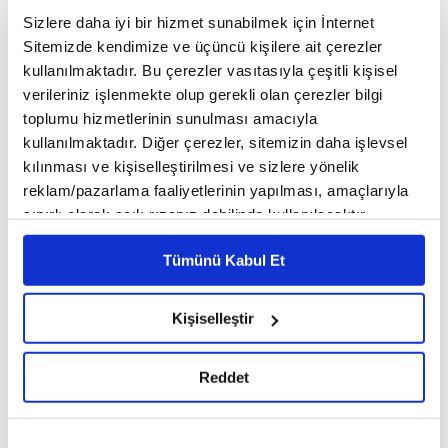
Sizlere daha iyi bir hizmet sunabilmek için İnternet
Sitemizde kendimize ve üçüncü kişilere ait çerezler
kullanılmaktadır. Bu çerezler vasıtasıyla çeşitli kişisel
verileriniz işlenmekte olup gerekli olan çerezler bilgi
toplumu hizmetlerinin sunulması amacıyla
kullanılmaktadır. Diğer çerezler, sitemizin daha işlevsel
kılınması ve kişiselleştirilmesi ve sizlere yönelik
reklam/pazarlama faaliyetlerinin yapılması, amaçlarıyla
sınırlı olarak açık rızanız dahilinde kullanılacaktır.
Çerezlere ilişkin tercihlerinizi çerez paneli vasıtasıyla
Tümünü Kabul Et
belirleyebilirsiniz. Çerezlere ilişkin detaylı bilgi için
Jose Mourinho basın
Jose Mourinho Basın
Ayarlar butonuna tıklayabilir,
Çerez Bilgilendirme
toplantısı! | Başakşehir FK
Toplantısı | Fenerbahçe 0-1
Metnimizi ziyaret edebilirsiniz.
Kişiselleştir
1-4 Fenerbahçe | CANLI
Beşiktaş | CANLI YAYIN
FENERBAHÇE GÜNDEMİ
FENERBAHÇE GÜNDEMİ
6698 sayılı Kişisel Verilerin Korunması Kanunu uyarınca
YAYIN
09 Mayıs 2025 | 23:58
04 Mayıs 2025 | 22:53
hazırlanmış olan İnternet Sitesi Aydınlatma Metnimizi
Reddet
okumak ve sitemizi ziyaretiniz kapsamında
gerçekleştirilen veri işleme faaliyetleri ile ilgili daha
detaylı bilgi almak için lütfen
tıklayınız.