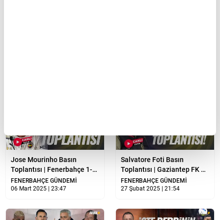
Jose Mourinho Basın
Jose Mourinho Basın
Toplantısı | Fenerbahçe 0-0
Toplantısı | Rangers -
Samsunspor| CANLI YAYIN
Fenerbahçe | CANLI YAYIN
FENERBAHÇE GÜNDEMİ
FENERBAHÇE GÜNDEMİ
17 Mart 2025 | 00:29
14 Mart 2025 | 15:39
Jose Mourinho Basın
Salvatore Foti Basın
Toplantısı | Fenerbahçe 1-3
Toplantısı | Gaziantep FK 1-
Rangers | CANLI YAYIN
4 Fenerbahçe | CANLI YAYIN
FENERBAHÇE GÜNDEMİ
FENERBAHÇE GÜNDEMİ
06 Mart 2025 | 23:47
27 Şubat 2025 | 21:54