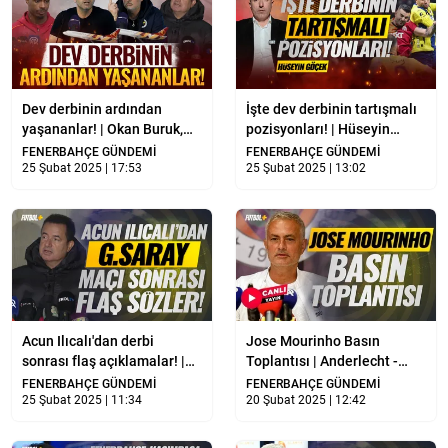
Dev derbinin ardından
İşte dev derbinin tartışmalı
yaşananlar! | Okan Buruk,
pozisyonları! | Hüseyin
Jose Mourinho... | MOBİLE
Göçek değerlendirdi! |
FENERBAHÇE GÜNDEMİ
FENERBAHÇE GÜNDEMİ
ÖZEL
25 Şubat 2025 | 17:53
Galatasaray - Fenerbahçe
25 Şubat 2025 | 13:02
Acun Ilıcalı'dan derbi
Jose Mourinho Basın
sonrası flaş açıklamalar! |
Toplantısı | Anderlecht -
Galatasaray - Fenerbahçe
Fenerbahçe | CANLI YAYIN
FENERBAHÇE GÜNDEMİ
FENERBAHÇE GÜNDEMİ
25 Şubat 2025 | 11:34
20 Şubat 2025 | 12:42