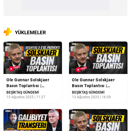
YÜKLEMELER
Ole Gunnar Solskjaer
Ole Gunnar Solskjaer
Basın Toplantısı |
Basın Toplantısı |
Beşiktaş 3-2 St. Patrick's |
Beşiktaş - St. Patrick's |
BEŞİKTAŞ GÜNDEMİ
BEŞİKTAŞ GÜNDEMİ
CANLI YAYIN
15 Ağustos 2025 | 11:27
CANLI YAYIN
13 Ağustos 2025 | 16:59